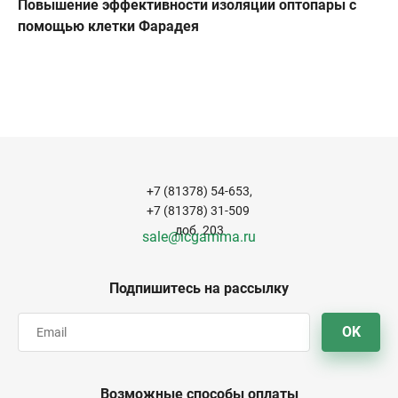
Повышение эффективности изоляции оптопары с
помощью клетки Фарадея
+7 (81378) 54-653,
+7 (81378) 31-509
доб. 203
sale@icgamma.ru
Подпишитесь на рассылку
OK
Возможные способы оплаты