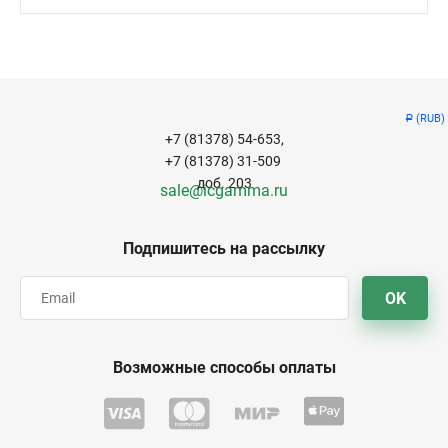
(RUB)
Р
+7 (81378) 54-653,
+7 (81378) 31-509
доб. 203
sale@icgamma.ru
Подпишитесь на рассылку
OK
Возможные способы оплаты