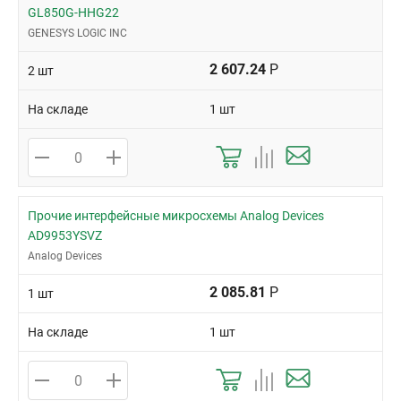
GL850G-HHG22
GENESYS LOGIC INC
2 607.24
Р
2 шт
На складе
1 шт
Прочие интерфейсные микросхемы Analog Devices
AD9953YSVZ
Analog Devices
2 085.81
Р
1 шт
На складе
1 шт