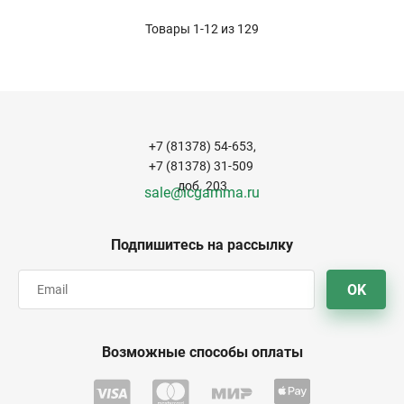
Товары 1-12 из
129
+7 (81378) 54-653,
+7 (81378) 31-509
доб. 203
sale@icgamma.ru
Подпишитесь на рассылку
OK
Возможные способы оплаты