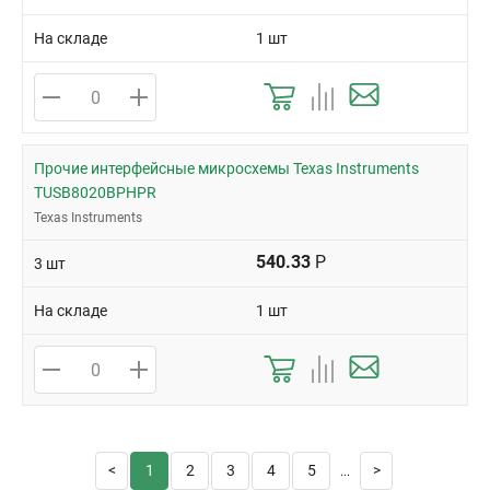
На складе
1 шт
Прочие интерфейсные микросхемы Texas Instruments
TUSB8020BPHPR
Texas Instruments
540.33
Р
3 шт
На складе
1 шт
1
2
3
4
5
...