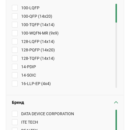
100-LQFP
100-QFP (14x20)
100-TQFP (14x14)
100-WQFN-MR (9x9)
128-LQFP (14x14)
128-PQFP (14x20)
128-TQFP (14x14)
14-PDIP
14-SOIC
16-LLP-EP (4x4)
16-QFN-EP (4x4)
16-SOIC
Бренд
20-QFN (3x3)
DATA DEVICE CORPORATION
20-QFN (4x4)
ITE TECH
24-SSOP