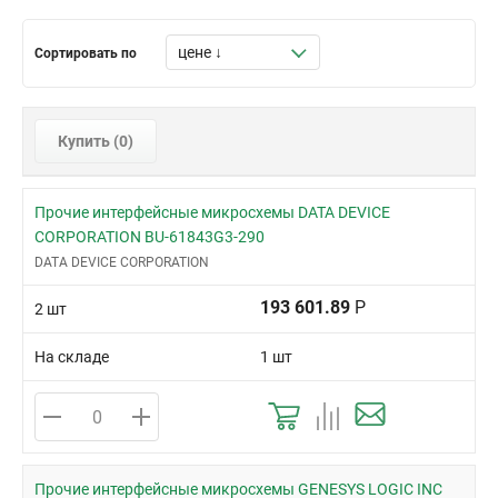
48-TQFP (7x7)
NXP Semiconductors
48-TQFP-EP (7x7)
Silicon Labs
Сортировать по
48-TSSOP
Texas Instruments
56-HVQFN (7x7)
Zilog
56-TSSOP
Купить (
0
)
64-LQFP
64-LQFP (10x10)
Прочие интерфейсные микросхемы DATA DEVICE
64-TQFP (10x10)
CORPORATION BU-61843G3-290
68-PLCC
DATA DEVICE CORPORATION
68-PLCC (24.23x24.23)
193 601.89
Р
2 шт
8-SOIC
80-LQFP (12x12)
На складе
1 шт
80-MQFP
80-TQFP-EP (12x12)
Прочие интерфейсные микросхемы GENESYS LOGIC INC