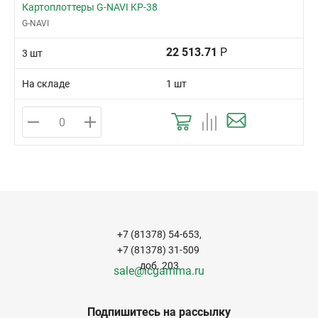
Картоплоттеры G-NAVI KP-38
G-NAVI
22 513.71
Р
3 шт
На складе
1 шт
+7 (81378) 54-653,
+7 (81378) 31-509
доб. 203
sale@icgamma.ru
Подпишитесь на рассылку