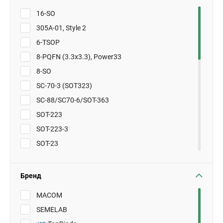
16-SO
305A-01, Style 2
6-TSOP
8-PQFN (3.3x3.3), Power33
8-SO
SC-70-3 (SOT323)
SC-88/SC70-6/SOT-363
SOT-223
SOT-223-3
SOT-23
SOT-23-3 (TO-236)
SOT-323
Бренд
SOT-523
MACOM
SOT-723
SEMELAB
SOT-89-3