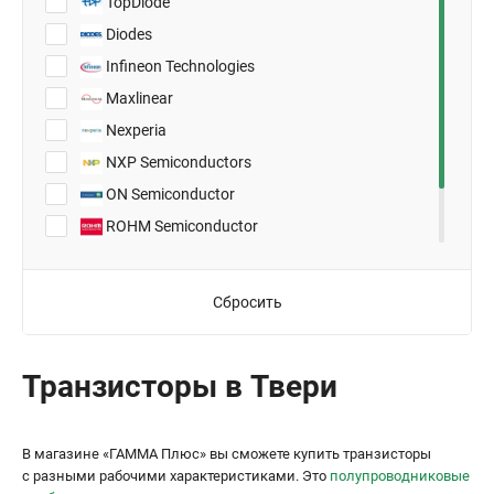
TopDiode
SOT467C
Diodes
TO-220-3
Infineon Technologies
TO-220AB
Maxlinear
TO-236AB (SOT23)
Nexperia
TO-247
NXP Semiconductors
TO-247-3
ON Semiconductor
TO-247AC
ROHM Semiconductor
TO-247N
ST Microelectronics
TO-252
Vishay
Сбросить
TO-3PF
TO-92
TO-92-3
Транзисторы в Твери
В магазине «ГАММА Плюс» вы сможете купить транзисторы
с разными рабочими характеристиками. Это
полупроводниковые