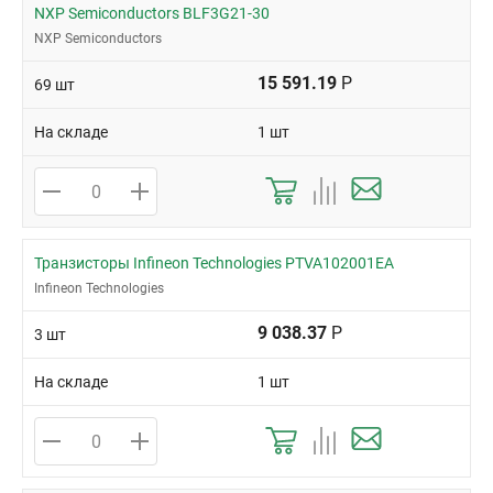
NXP Semiconductors BLF3G21-30
обеспечим разовые или постоянные поставки.
NXP Semiconductors
15 591.19
Р
69 шт
На складе
1 шт
Транзисторы Infineon Technologies PTVA102001EA
Infineon Technologies
9 038.37
Р
3 шт
На складе
1 шт