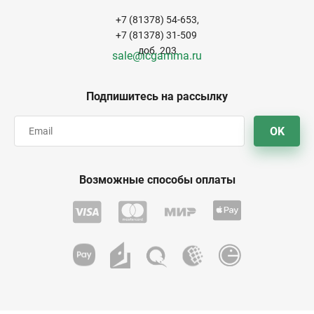
+7 (81378) 54-653,
+7 (81378) 31-509
доб. 203
sale@icgamma.ru
Подпишитесь на рассылку
OK
Возможные способы оплаты