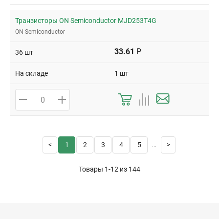
Транзисторы ON Semiconductor MJD253T4G
ON Semiconductor
33.61
Р
36 шт
На складе
1 шт
1
2
3
4
5
...
Товары 1-12 из
144