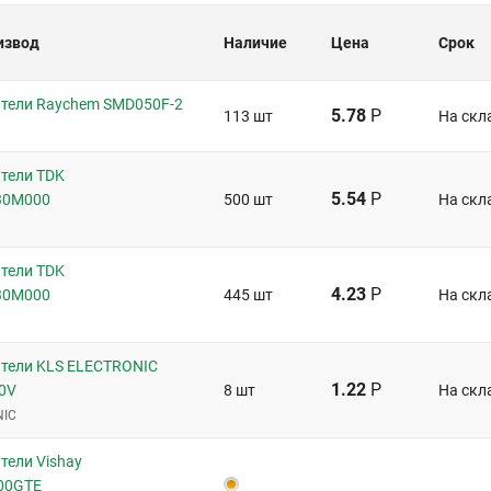
извод
Наличие
Цена
Срок
тели Raychem SMD050F-2
5.78
Р
113 шт
На скл
тели TDK
5.54
Р
30M000
500 шт
На скл
тели TDK
4.23
Р
30M000
445 шт
На скл
тели KLS ELECTRONIC
1.22
Р
0V
8 шт
На скл
NIC
тели Vishay
00GTE