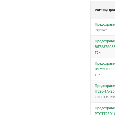
Part №/Про
Предохрани
Raychem
Предохрани
B57237S03
TDK
Предохрани
B57237S03
TDK
Предохрани
H520-1A/25
KLS ELECTRO
Предохрани
PTCTT95R1