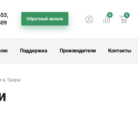
653,
0
0
Обратный звонок
509
елю
Поддержка
Производители
Контакты
 в Твери
и