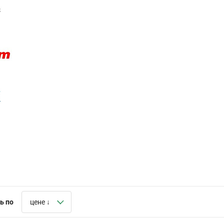
ь по
цене ↓