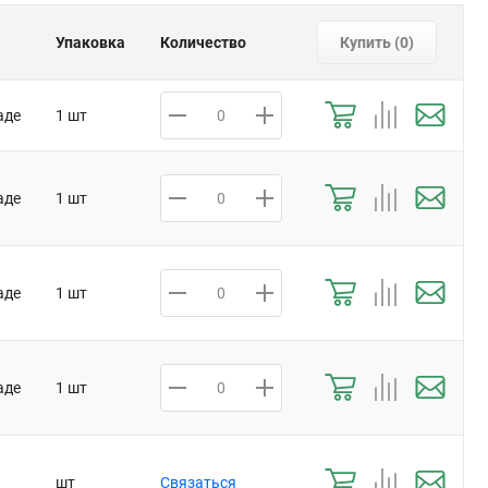
Упаковка
Количество
Купить (
0
)
аде
1 шт
аде
1 шт
аде
1 шт
аде
1 шт
шт
Связаться