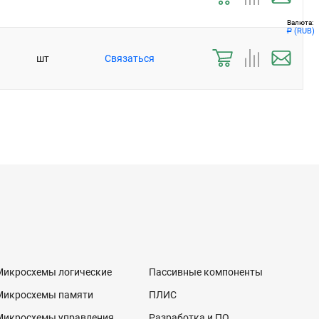
Валюта:
(RUB)
Р
шт
Связаться
Микросхемы логические
Пассивные компоненты
Микросхемы памяти
ПЛИС
Микросхемы управления
Разработка и ПО