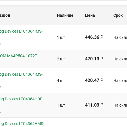
извод
Наличие
Цена
Срок
g Devices LTC4364IMS-
446.36
Р
1 шт
На скл
s
OM MA4P504-1072T
470.13
Р
2 шт
На скл
g Devices LTC4364IMS-
420.47
Р
4 шт
На скл
s
og Devices LTC4364HDE-
411.03
Р
1 шт
На скл
s
og Devices LTC4364HMS-