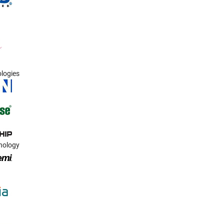
ologies
nology