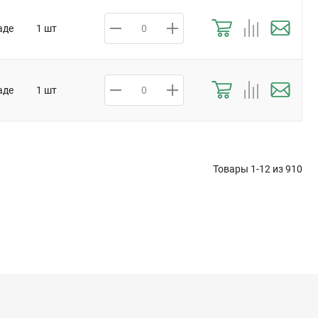
аде
1 шт
аде
1 шт
Товары 1-12 из
910