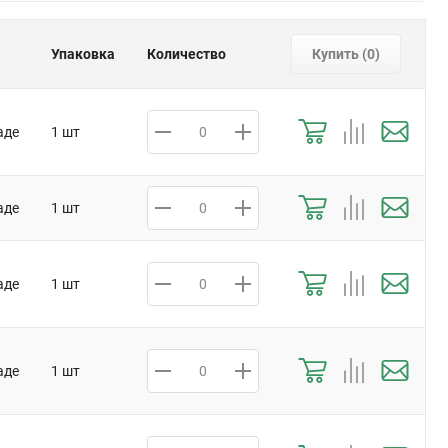
Упаковка
Количество
Купить (
0
)
аде
1 шт
аде
1 шт
аде
1 шт
аде
1 шт