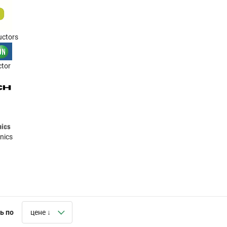
ctors
tor
nics
ь по
цене ↓