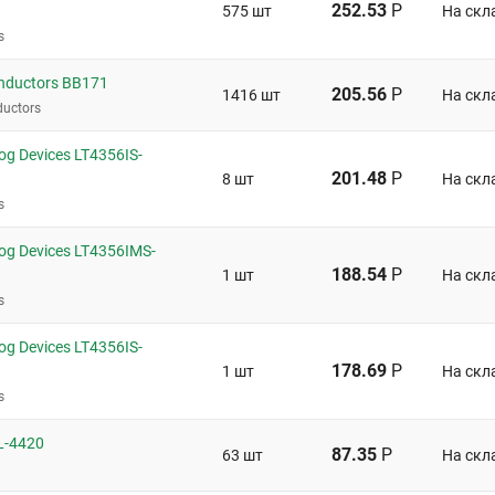
252.53
Р
575 шт
На скл
s
nductors BB171
205.56
Р
1416 шт
На скл
uctors
g Devices LT4356IS-
201.48
Р
8 шт
На скл
s
g Devices LT4356IMS-
188.54
Р
1 шт
На скл
s
g Devices LT4356IS-
178.69
Р
1 шт
На скл
s
L-4420
87.35
Р
63 шт
На скл