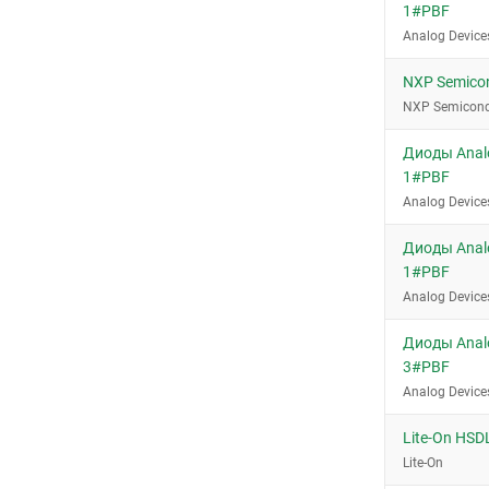
SOD-80
1#PBF
SOD-80 MiniMELF
Analog Device
SOD-80 QuadroMELF
NXP Semico
SOD-80C
NXP Semicond
SOD-882
Диоды Analo
SOD-923
1#PBF
SOD110
Analog Device
SOT-23
Диоды Analo
SOT-23-3
1#PBF
SOT-23-3 (TO-236)
Analog Device
SOT-23-6
Диоды Analo
SOT-23-6L
3#PBF
SOT-363
Analog Device
TO-220-2
Lite-On HSD
TO-220-3
Lite-On
TO-220AB