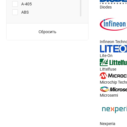
A-405
Diodes
ABS
Axial
D2PAK
Сбросить
DB
Infineon Techn
DBS
DO-15
Lite-On
DO-201
Littelfuse
DO-201AD
DO-201AE
Microchip Tech
DO-213AA
DO-213AB
Microsemi
DO-214AA
DO-214AA (SMB)
DO-214AA (SMBJ)
Nexperia