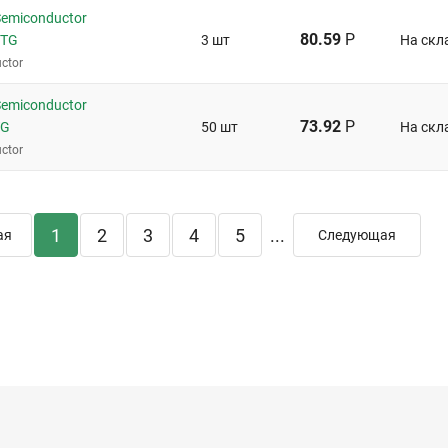
emiconductor
80.59
Р
CTG
3 шт
На скл
ctor
emiconductor
73.92
Р
TG
50 шт
На скл
ctor
1
2
3
4
5
...
ая
Следующая