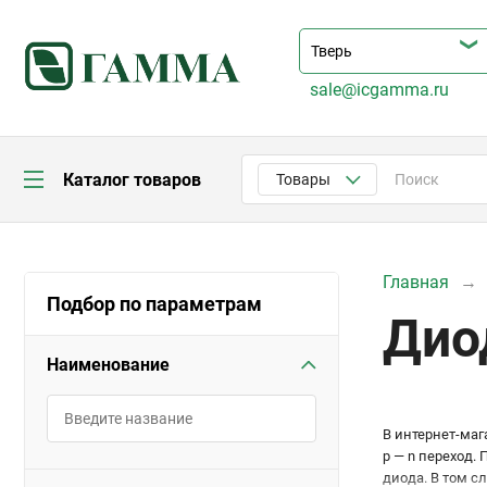
sale@icgamma.ru
Каталог товаров
Товары
Главная
Подбор по параметрам
Дио
Наименование
В интернет-ма
p — n переход.
диода. В том с