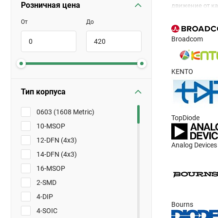
Розничная цена
движение от ка
от электростати
От
До
В зависимости
Broadcom
импульсные, с
напряжение.
KENTO
В каталоге пр
емкости полупр
Тип корпуса
Чтобы оформить
0603 (1608 Metric)
TopDiode
10-MSOP
12-DFN (4x3)
Analog Devices
14-DFN (4x3)
16-MSOP
2-SMD
4-DIP
Bourns
4-SOIC