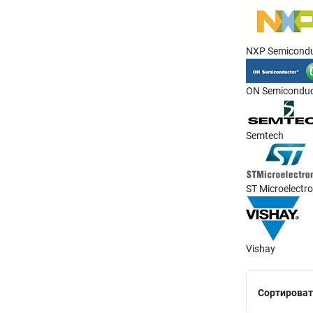
DO-214AB
DO-214AB (SMCJ)
DO-214AB, (SMC)
NXP Semicondu
DO-214AC
DO-214AC (SMA)
ON Semiconduc
DO-35
DO-41
Semtech
G, Axial
GBL
GBU
ST Microelectro
KBL
KBP
LL-34
Vishay
MBM
MBS
Сортироват
MELF DO-213AB