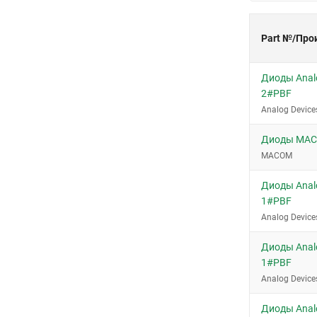
MicroMELF
Mini MELF
Part №/Про
PRM2
R-1
Диоды Analo
2#PBF
R-6
Analog Device
SMA
SMA (DO-214AC)
Диоды MAC
SMB (DO-214AA)
MACOM
SMC
Диоды Analo
SOD-123
1#PBF
SOD-123F
Analog Device
SOD-123FA
Диоды Anal
SOD-323
1#PBF
SOD-323-2
Analog Device
SOD-523
Диоды Anal