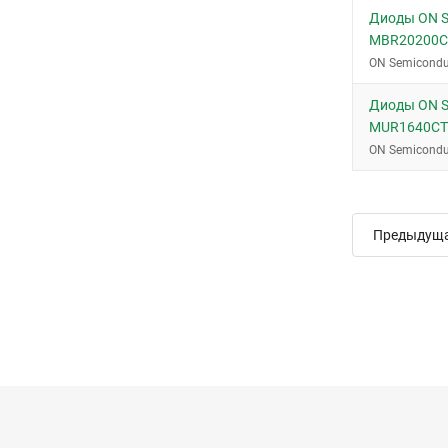
Диоды ON S
TO-220AC
MBR20200
TO-236 (SOT-23)
ON Semicondu
TO-236AB (SOT23)
Диоды ON S
TO-254AA
MUR1640C
TSOT-23-8
ON Semicondu
WOB
Предыдущ