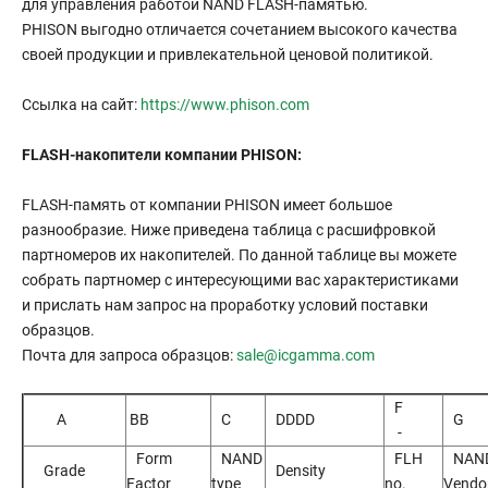
для управления работой NAND FLASH-памятью.
PHISON выгодно отличается сочетанием высокого качества
своей продукции и привлекательной ценовой политикой.
Ссылка на сайт:
https://www.phison.com
FLASH-накопители компании PHISON:
FLASH-память от компании PHISON имеет большое
разнообразие. Ниже приведена таблица с расшифровкой
партномеров их накопителей. По данной таблице вы можете
собрать партномер с интересующими вас характеристиками
и прислать нам запрос на проработку условий поставки
образцов.
Почта для запроса образцов:
sale@icgamma.com
F
A
BB
C
DDDD
G
-
Form
NAND
FLH
NAN
Grade
Density
Factor
type
no.
Vendo