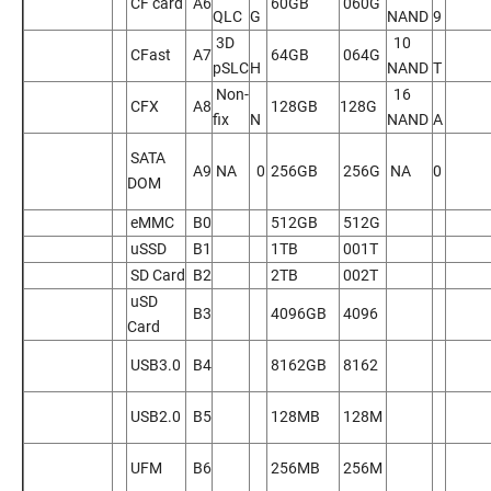
CF card
A6
60GB
060G
QLC
G
NAND
9
3D
10
CFast
A7
64GB
064G
pSLC
H
NAND
T
Non-
16
CFX
A8
128GB
128G
fix
N
NAND
A
SATA
A9
NA
0
256GB
256G
NA
0
DOM
eMMC
B0
512GB
512G
uSSD
B1
1TB
001T
SD Card
B2
2TB
002T
uSD
B3
4096GB
4096
Card
USB3.0
B4
8162GB
8162
USB2.0
B5
128MB
128M
UFM
B6
256MB
256M