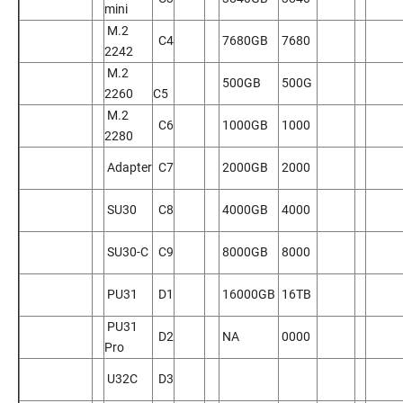
mini
M.2
C4
7680GB
7680
2242
M.2
500GB
500G
2260
C5
M.2
C6
1000GB
1000
2280
Adapter
C7
2000GB
2000
SU30
C8
4000GB
4000
SU30-C
C9
8000GB
8000
PU31
D1
16000GB
16TB
PU31
D2
NA
0000
Pro
U32C
D3