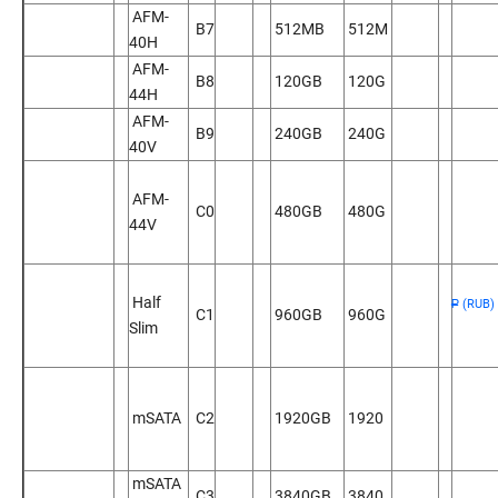
AFM-
B7
512MB
512M
40H
AFM-
B8
120GB
120G
44H
AFM-
B9
240GB
240G
40V
AFM-
C0
480GB
480G
44V
Half
(RUB)
Р
C1
960GB
960G
Slim
mSATA
C2
1920GB
1920
mSATA
C3
3840GB
3840