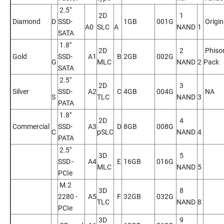
2.5"
2D
1
Diamond
D
SSD-
1GB
001G
Origin
A0
SLC
A
NAND
1
SATA
1.8"
2D
2
Phiso
Gold
SSD-
A1
B
2GB
002G
G
MLC
NAND
2
Pack
SATA
2.5"
2D
3
Silver
SSD-
A2
C
4GB
004G
NA
S
TLC
NAND
3
PATA
1.8"
2D
4
Commercial
SSD-
A3
D
8GB
008G
C
pSLC
NAND
4
PATA
2.5"
3D
5
SSD -
A4
E
16GB
016G
MLC
NAND
5
PCIe
M.2
3D
8
2280 -
A5
F
32GB
032G
TLC
NAND
8
PCIe
3D
9