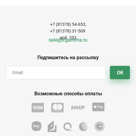
+7 (81378) 54-653,
+7 (81378) 31-509
доб. 203
sale@icgamma.ru
Подпишитесь на рассылку
OK
Возможные способы оплаты