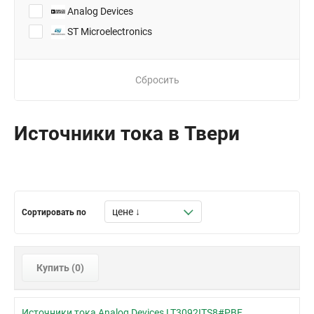
Analog Devices
ST Microelectronics
Сбросить
Источники тока в Твери
Сортировать по
Купить (
0
)
Источники тока Analog Devices LT3092ITS8#PBF