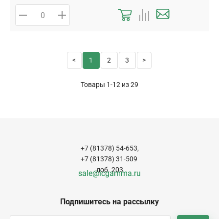
1
2
3
Товары 1-12 из
29
+7 (81378) 54-653,
+7 (81378) 31-509
доб. 203
sale@icgamma.ru
Подпишитесь на рассылку