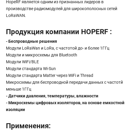
HopeRF является одним из признанных лидеров в
производстве радиомодулей для широкополосных сетей
LoRaWAN.
Продукция компании HOPERF :
- Беспроводные решения
Модули LoRaWan и LoRa, c частотой до- и более 1ГГц
Модули и микросхемы для Bluetooth
Модули WiFi/BLE
Модули стандарта Wi-Sun
Модули стандарта Matter через WiFi и Thread
Микросхемы для беспроводной передачи данных с частотй
меньше 1ГГц
- Датчики давления, температуры, влажности
- Микросхемы цифровых изоляторов, на основе емкостной
изоляции
Применения: