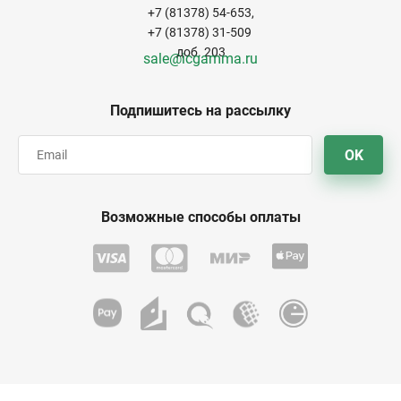
+7 (81378) 54-653,
+7 (81378) 31-509
доб. 203
sale@icgamma.ru
Подпишитесь на рассылку
OK
Возможные способы оплаты